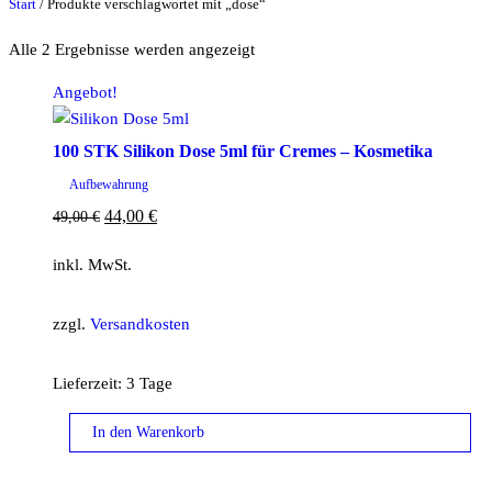
Start
/ Produkte verschlagwortet mit „dose“
Alle 2 Ergebnisse werden angezeigt
Angebot!
100 STK Silikon Dose 5ml für Cremes – Kosmetika
Aufbewahrung
Ursprünglicher
Aktueller
44,00
€
49,00
€
Preis
Preis
inkl. MwSt.
war:
ist:
49,00 €
44,00 €.
zzgl.
Versandkosten
Lieferzeit:
3 Tage
In den Warenkorb