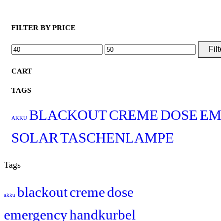
FILTER BY PRICE
MIN.
MAX.
Filt
PREIS
PREIS
CART
TAGS
BLACKOUT
CREME
DOSE
EM
AKKU
SOLAR
TASCHENLAMPE
Tags
blackout
creme
dose
akku
emergency
handkurbel