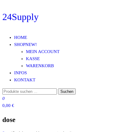
Zum
24Supply
Inhalt
springen
HOME
SHOP
NEW!
MEIN ACCOUNT
KASSE
WARENKORB
INFOS
KONTAKT
Suchen
Suchen
nach:
0
0,00 €
dose