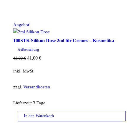
Angebot!
100STK Silikon Dose 2ml für Cremes – Kosmetika
Aufbewahrung
Ursprünglicher
Aktueller
41,00
€
43,00
€
Preis
Preis
inkl. MwSt.
war:
ist:
43,00 €
41,00 €.
zzgl.
Versandkosten
Lieferzeit:
3 Tage
In den Warenkorb