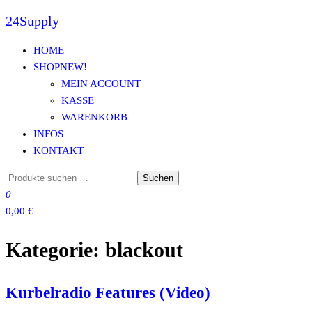
24Supply
Zum
Inhalt
HOME
springen
SHOP
NEW!
MEIN ACCOUNT
KASSE
WARENKORB
INFOS
KONTAKT
Suche
Suchen
nach:
0
0,00 €
Kategorie:
blackout
Kurbelradio Features (Video)