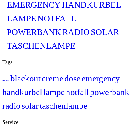
EMERGENCY
HANDKURBEL
LAMPE
NOTFALL
POWERBANK
RADIO
SOLAR
TASCHENLAMPE
Tags
blackout
creme
dose
emergency
akku
handkurbel
lampe
notfall
powerbank
radio
solar
taschenlampe
Service