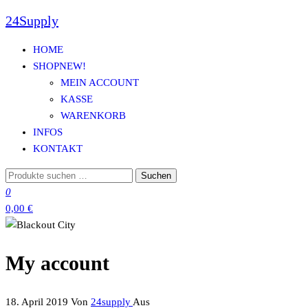
24Supply
Zum
Inhalt
HOME
springen
SHOP
NEW!
MEIN ACCOUNT
KASSE
WARENKORB
INFOS
KONTAKT
Suchen
Suchen
nach:
0
0,00 €
My account
18. April 2019
Von
24supply
Aus