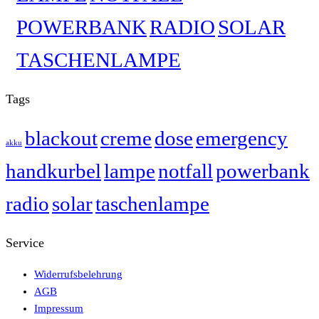
POWERBANK
RADIO
SOLAR
TASCHENLAMPE
Tags
blackout
creme
dose
emergency
akku
handkurbel
lampe
notfall
powerbank
radio
solar
taschenlampe
Service
Widerrufsbelehrung
AGB
Impressum