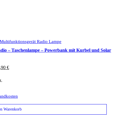
adio – Taschenlampe – Powerbank mit Kurbel und Solar
sprünglicher
Aktueller
,90
€
eis
Preis
t.
r:
ist:
,00 €
19,90 €.
andkosten
en Warenkorb