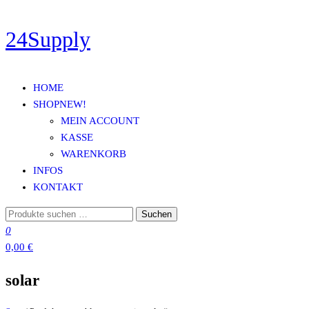
Zum
24Supply
Inhalt
springen
HOME
SHOP
NEW!
MEIN ACCOUNT
KASSE
WARENKORB
INFOS
KONTAKT
Suchen
Suchen
nach:
0
0,00 €
solar