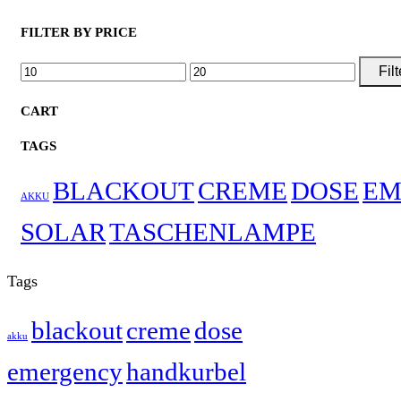
FILTER BY PRICE
MIN.
MAX.
Filt
PREIS
PREIS
CART
TAGS
BLACKOUT
CREME
DOSE
EM
AKKU
SOLAR
TASCHENLAMPE
Tags
blackout
creme
dose
akku
emergency
handkurbel