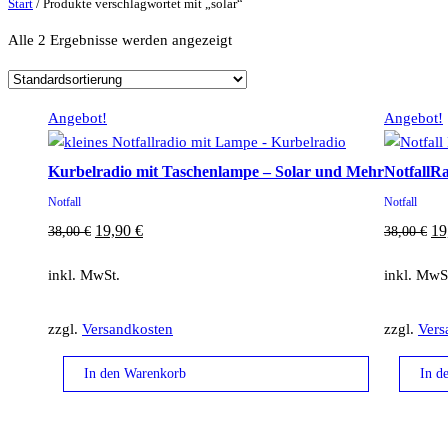
Start
/ Produkte verschlagwortet mit „solar“
Alle 2 Ergebnisse werden angezeigt
Angebot!
Angebot!
Kurbelradio mit Taschenlampe – Solar und Mehr
NotfallR
Notfall
Notfall
Ursprünglicher
Aktueller
Ur
19,90
€
19
38,00
€
38,00
€
Preis
Preis
Pr
inkl. MwSt.
inkl. MwS
war:
ist:
wa
38,00 €
19,90 €.
38
zzgl.
Versandkosten
zzgl.
Vers
In den Warenkorb
In d