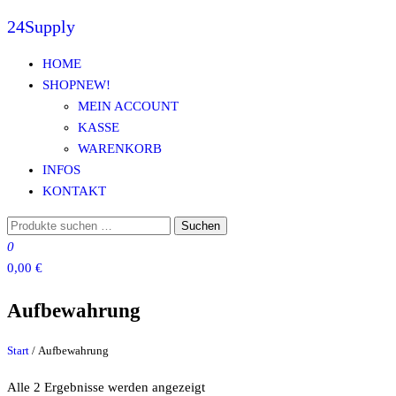
24Supply
Zum
Inhalt
HOME
springen
SHOP
NEW!
MEIN ACCOUNT
KASSE
WARENKORB
INFOS
KONTAKT
Suche
Suchen
nach:
0
0,00 €
Aufbewahrung
Start
/ Aufbewahrung
Alle 2 Ergebnisse werden angezeigt