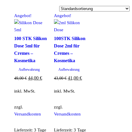
Angebot!
Angebot!
100 STK Silikon
100STK Silikon
Dose 5ml für
Dose 2ml für
Cremes –
Cremes –
Kosmetika
Kosmetika
Aufbewahrung
Aufbewahrung
Ursprünglicher
Aktueller
Ursprünglicher
Aktueller
44,00
€
41,00
€
49,00
€
43,00
€
Preis
Preis
Preis
Preis
inkl. MwSt.
inkl. MwSt.
war:
ist:
war:
ist:
49,00 €
44,00 €.
43,00 €
41,00 €.
zzgl.
zzgl.
Versandkosten
Versandkosten
Lieferzeit:
3 Tage
Lieferzeit:
3 Tage