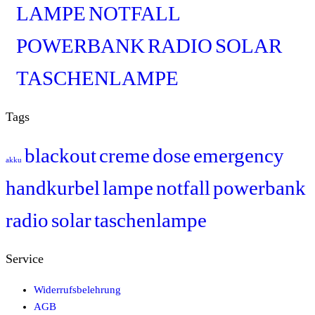
LAMPE
NOTFALL
POWERBANK
RADIO
SOLAR
TASCHENLAMPE
Tags
blackout
creme
dose
emergency
akku
handkurbel
lampe
notfall
powerbank
radio
solar
taschenlampe
Service
Widerrufsbelehrung
AGB